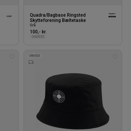
g
Quadra/Bagbase Ringsted
Skytteforening Bæltetaske
Grå
100,- kr.
ONESIZE
UNISEX
Tilføj
Tilføj
til
til
ønskeliste
ønskeli