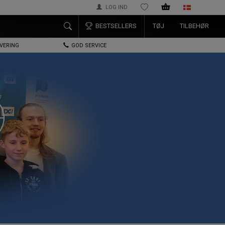
LOG IND
ØNSKELISTE
BESTSELLERS
TØJ
TILBEHØR
EVERING
GOD SERVICE