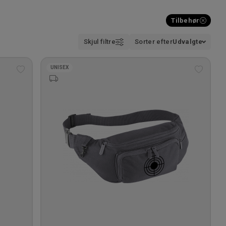
Tilbehør
Skjul filtre
Sorter efter
Udvalgte
UNISEX
Tilføj
Tilføj
til
til
ønskeliste
ønskeli