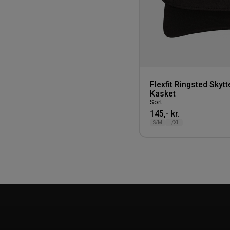
Flexfit Ringsted Skyt
Kasket
Sort
145,- kr.
S/M
L/XL