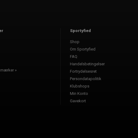
er
Sportyfied
Shop
l
Om Sportyfied
FAQ
Handelsbetingelser
e mærker »
Fortrydelsesret
Persondatapolitik
Klubshops
Min Konto
Gavekort