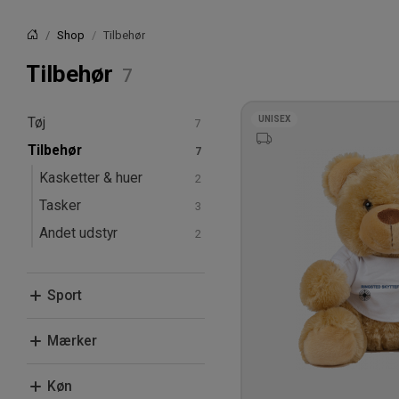
Shop
Tilbehør
Forside
Tilbehør
UNISEX
Tøj
Tilbehør
T-shirts & poloer
Hoodies & sweatshirts
Kasketter & huer
Tasker
Andet udstyr
Sport
Fritid
Mærker
Beechfield
Køn