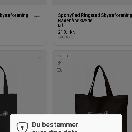
kytteforening
Sportyfied Ringsted Skytteforenin
Badehåndklæde
Blå
210,- kr.
ONESIZE
UNISEX
Tilføj
til
ønskeliste
Du bestemmer