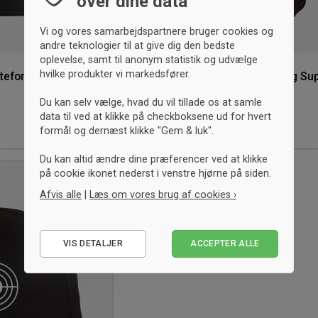
over dine data
Vi og vores samarbejdspartnere bruger cookies og
andre teknologier til at give dig den bedste
oplevelse, samt til anonym statistik og udvælge
hvilke produkter vi markedsfører.
tteforening
Storm Ringsted Skytteforening Su
Shopper mulepose
Sort
Du kan selv vælge, hvad du vil tillade os at samle
data til ved at klikke på checkboksene ud for hvert
90,- kr.
formål og dernæst klikke "Gem & luk".
ONESIZE
Du kan altid ændre dine præferencer ved at klikke
på cookie ikonet nederst i venstre hjørne på siden.
Tilføj
Afvis alle
|
Læs om vores brug af cookies ›
til
ønskeliste
Nødvendige
VIS DETALJER
ACCEPTER ALLE
Statistiske
Marketing