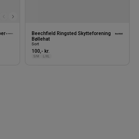
per
Beechfield Ringsted Skytteforening
Bøllehat
Sort
100,- kr.
S/M
L/XL