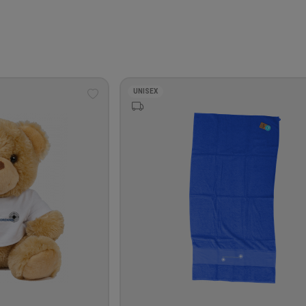
UNISEX
Tilføj
til
ønskeliste